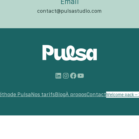
Email
contact@pulsastudio.com
LinkedIn
Instagram
Facebook
YouTube
éthode Pulsa
Nos tarifs
Blog
À propos
Contact
Welcome pack – 