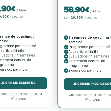
,90€
59,90€
/ sem.
/ sem.
9,90€
/ séance
soit
29,95€
/ séance
séance de coaching
/
2 séances de coaching
/
maine
semaine
ogramme personnalisé
Programme personnalisé
ès libre illimité
Accès libre illimité
luations / 4 semaines
Évaluations / 4 semaines
stement continu du
Ajustement continu du
ogramme
programme
ours co. par mois
2 cours co. par mois
JE CHOISIS ESSENTIEL
JE CHOISIS PROGRESSIO
 question ? Écrivez-nous sur
Une question ? Écrivez-nous
WhatsApp
WhatsApp