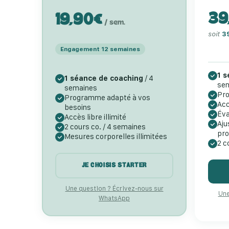
39
19,90€
/ sem.
soit
3
Engagement 12 semaines
1 
1 séance de coaching
/ 4
se
semaines
Pr
Programme adapté à vos
Acc
besoins
Éva
Accès libre illimité
Aju
2 cours co. / 4 semaines
pr
Mesures corporelles illimitées
2 c
JE CHOISIS STARTER
Une question ? Écrivez-nous sur
Une
WhatsApp