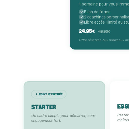
1 semaine pour vous imme
Bilan de forme
2 coachings personnalis
Libre accès illimité au st
24,95€
49,90€
Offre réservée aux nouveaux me
✦ POINT D’ENTRÉE
ESS
STARTER
Rester
Un cadre simple pour démarrer, sans
maîtris
engagement fort.