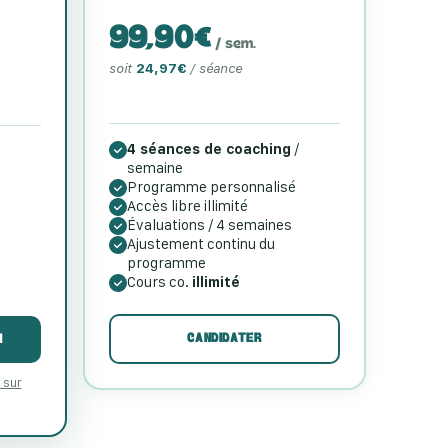
99,90€
/ sem.
soit
24,97€
/ séance
4 séances de coaching
/
semaine
Programme personnalisé
Accès libre illimité
Évaluations / 4 semaines
Ajustement continu du
programme
Cours co.
illimité
CANDIDATER
N
 sur