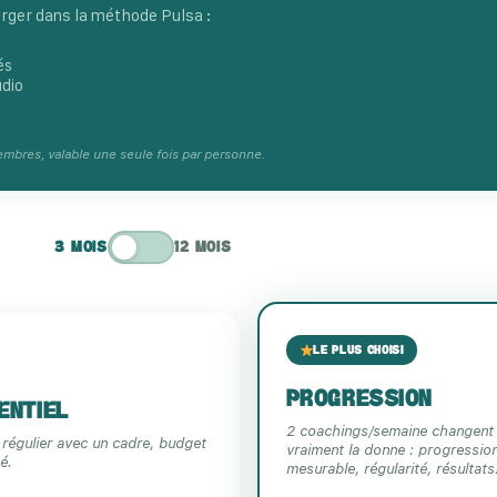
rger dans la méthode Pulsa :
és
udio
mbres, valable une seule fois par personne.
3 MOIS
12 MOIS
LE PLUS CHOISI
PROGRESSION
ENTIEL
2 coachings/semaine changent
 régulier avec un cadre, budget
vraiment la donne : progressio
é.
mesurable, régularité, résultats